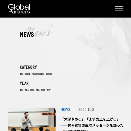
NEWS
CATEGORY
ALL
MEDIA
PRESS RELEASE
TOPICS
YEAR
ALL
2026
2025
2024
2023
2022
NEWS
2025.11.2
「大学やめろ」「まず売上を上げろ」
──賛否覚悟の直球メッセージを語った