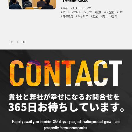
【早稲田祭2025】
若者
スタートアップ
アントレプレナーシップ
就職
大企業
JTC
目標設定
キャリア
起業
売上
営業
TOP
JTC
>
Eagerly await your inquiries 365 days a year, cultivating mutual growth and
prosperity for your companies.