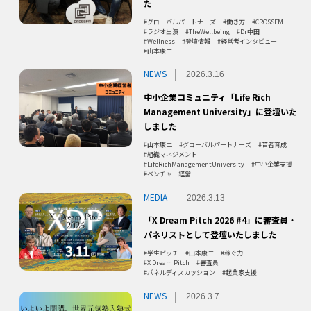
た
グローバルパートナーズ
働き方
CROSSFM
ラジオ出演
TheWellbeing
Dr中田
Wellness
登壇情報
経営者インタビュー
山本康二
NEWS
2026.3.16
中小企業コミュニティ「Life Rich
Management University」に登壇いた
しました
山本康二
グローバルパートナーズ
若者育成
組織マネジメント
LifeRichManagementUniversity
中小企業支援
ベンチャー経営
MEDIA
2026.3.13
「X Dream Pitch 2026 #4」に審査員・
パネリストとして登壇いたしました
学生ピッチ
山本康二
稼ぐ力
X Dream Pitch
審査員
パネルディスカッション
起業家支援
NEWS
2026.3.7