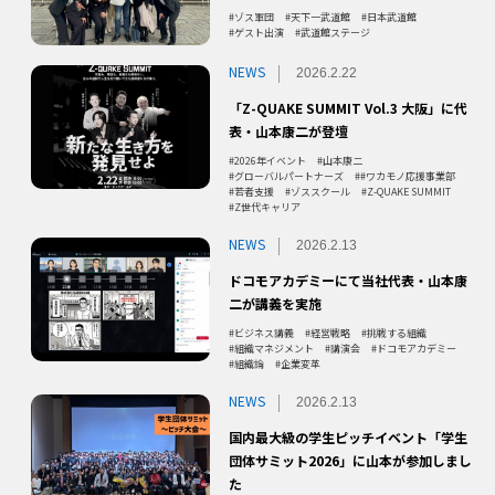
ゾス軍団
天下一武道館
日本武道館
ゲスト出演
武道館ステージ
NEWS
2026.2.22
「Z-QUAKE SUMMIT Vol.3 大阪」に代
表・山本康二が登壇
2026年イベント
山本康二
グローバルパートナーズ
#ワカモノ応援事業部
若者支援
ゾススクール
Z-QUAKE SUMMIT
Z世代キャリア
NEWS
2026.2.13
ドコモアカデミーにて当社代表・山本康
二が講義を実施
ビジネス講義
経営戦略
挑戦する組織
組織マネジメント
講演会
ドコモアカデミー
組織論
企業変革
NEWS
2026.2.13
国内最大級の学生ピッチイベント「学生
団体サミット2026」に山本が参加しまし
た