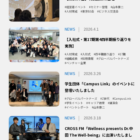
経営者イベント
セミナー登壇
山本康二
人材育成
東京BS会
ビジネス交流会
NEWS
2026.4.1
【入社式・第17期第4四半期振り返りを
実施】
人材育成
入社式
四半期振り返り
17期
組織成長
採用情報
グローバルパートナーズ
ベンチャー企業
NEWS
2026.3.26
学生団体「Campus Link」のイベントに
登壇いたしました
グローバルパートナーズ
Z世代
CampusLink
学生イベント
キャリア教育
講演会
イベントレポート
山本康二
NEWS
2026.3.18
CROSS FM「Wellness presents Dr.中
田 The Well-being」に出演いたしまし