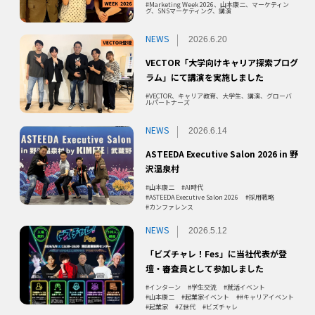
Marketing Week 2026、山本康二、マーケティン
グ、SNSマーケティング、講演
NEWS
2026.6.20
VECTOR「大学向けキャリア探索プログ
ラム」にて講演を実施しました
VECTOR、キャリア教育、大学生、講演、グローバ
ルパートナーズ
NEWS
2026.6.14
ASTEEDA Executive Salon 2026 in 野
沢温泉村
山本康二
AI時代
ASTEEDA Executive Salon 2026
採用戦略
カンファレンス
NEWS
2026.5.12
「ビズチャレ！Fes」に当社代表が登
壇・審査員として参加しました
インターン
学生交流
就活イベント
山本康二
起業家イベント
#キャリアイベント
起業家
Z世代
ビズチャレ