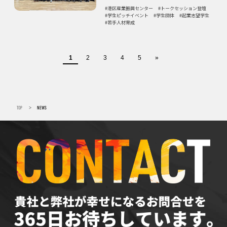
港区産業振興センター
トークセッション登壇
学生ピッチイベント
学生団体
起業志望学生
若手人材育成
1
2
3
4
5
»
TOP
NEWS
>