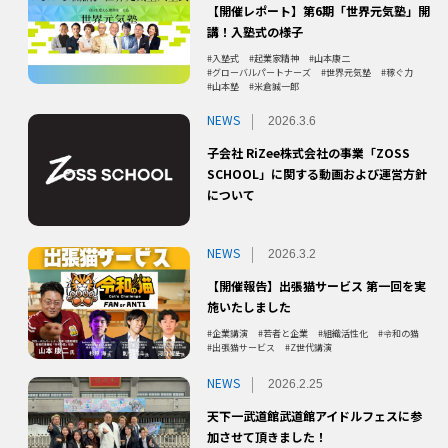
【開催レポート】第6期「世界元気塾」開
講！入塾式の様子
入塾式
起業家精神
山本康二
グローバルパートナーズ
世界元気塾
稼ぐ力
山本塾
米倉誠一郎
NEWS
2026.3.6
子会社 RiZee株式会社の事業「ZOSS
SCHOOL」に関する動画および運営方針
について
NEWS
2026.3.2
【開催報告】出張猫サービス 第一回を実
施いたしました
企業講演
若者と企業
組織活性化
令和の猫
出張猫サービス
Z世代講演
NEWS
2026.2.25
天下一武道館武道館アイドルフェスに参
加させて頂きました！