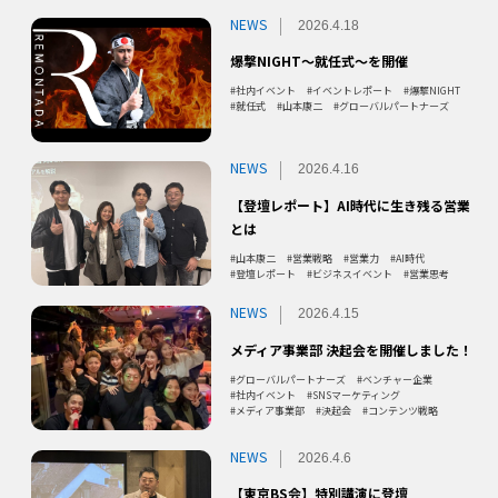
NEWS
2026.4.18
爆撃NIGHT～就任式～を開催
社内イベント
イベントレポート
爆撃NIGHT
就任式
山本康二
グローバルパートナーズ
NEWS
2026.4.16
【登壇レポート】AI時代に生き残る営業
とは
山本康二
営業戦略
営業力
AI時代
登壇レポート
ビジネスイベント
営業思考
NEWS
2026.4.15
メディア事業部 決起会を開催しました！
グローバルパートナーズ
ベンチャー企業
社内イベント
SNSマーケティング
メディア事業部
決起会
コンテンツ戦略
NEWS
2026.4.6
【東京BS会】特別講演に登壇