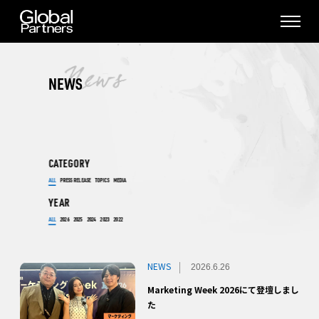
NEWS
CATEGORY
ALL
PRESS RELEASE
TOPICS
MEDIA
YEAR
ALL
2026
2025
2024
2023
2022
NEWS
2026.6.26
Marketing Week 2026にて登壇しまし
た