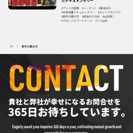
たドキュメンタリー
アレスの証明
シーズン1
就活NEO
社員密着ドキュメンタリー
キャリアのリアル
新卒の働き方
就活のその先
山本康二
グローバルパートナーズ
ゾス山本
TOP
新卒の働き方
>
Eagerly await your inquiries 365 days a year, cultivating mutual growth and
prosperity for your companies.