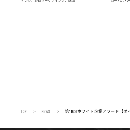
ィング、SNSマーケティング、講演
ローバルパ
TOP
NEWS
第10回ホワイト企業アワード【ダ
>
>