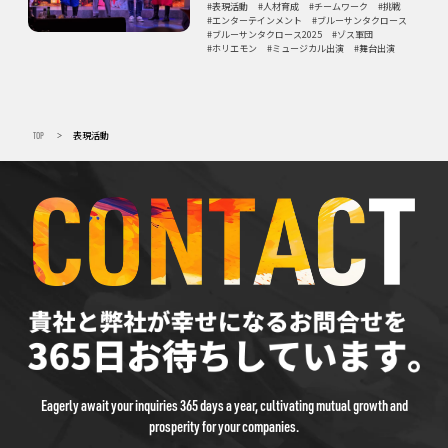
表現活動
人材育成
チームワーク
挑戦
エンターテインメント
ブルーサンタクロース
ブルーサンタクロース2025
ゾス軍団
ホリエモン
ミュージカル出演
舞台出演
TOP
表現活動
>
Eagerly await your inquiries 365 days a year, cultivating mutual growth and
prosperity for your companies.