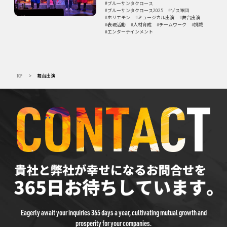
ブルーサンタクロース
ブルーサンタクロース2025
ゾス軍団
ホリエモン
ミュージカル出演
舞台出演
表現活動
人材育成
チームワーク
挑戦
エンターテインメント
TOP
舞台出演
>
Eagerly await your inquiries 365 days a year, cultivating mutual growth and
prosperity for your companies.