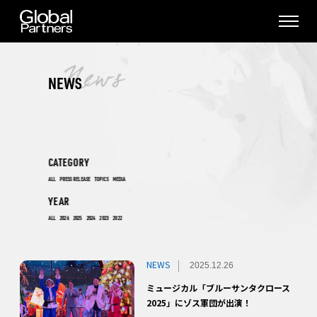
NEWS
CATEGORY
ALL
PRESS RELEASE
TOPICS
MEDIA
YEAR
ALL
2026
2025
2024
2023
2022
NEWS
2025.12.26
ミュージカル「ブルーサンタクロース
2025」にゾス軍団が出演！