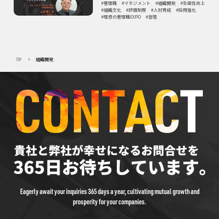
管理職
マネジメント
組織開発
生産性向上
組織文化
評価制度
人材育成
採用強化
理想の管理職EXPO
登壇
TOP
組織開発
>
Eagerly await your inquiries 365 days a year, cultivating mutual growth and
prosperity for your companies.