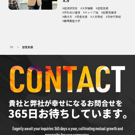
え方
経済研究会
大学講義
登壇実績
学生向け講演
キャリア論
起業家講演
働き方
若者支援
人材育成
次世代育成
慶應義塾大学
TOP
登壇実績
>
Eagerly await your inquiries 365 days a year, cultivating mutual growth and
prosperity for your companies.