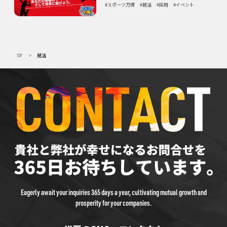
スポーツ万博
就活
採用
イベント
TOP
就活
>
Eagerly await your inquiries 365 days a year, cultivating mutual growth and
prosperity for your companies.