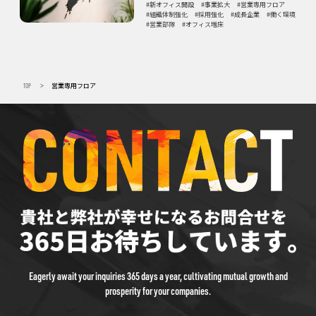
新オフィス開設
事業拡大
営業専用フロア
組織体制強化
採用強化
成長企業
働く環境
営業部隊
オフィス増床
TOP
営業専用フロア
>
Eagerly await your inquiries 365 days a year, cultivating mutual growth and
prosperity for your companies.