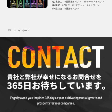
山本康二
起業家イベント
#キャリアイベント
起業家
Z世代
ビズチャレ
インターン
学生交流
就活イベント
TOP
インターン
>
Eagerly await your inquiries 365 days a year, cultivating mutual growth and
prosperity for your companies.